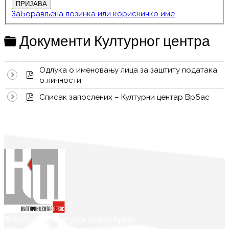
Заборављена лозинка или корисничко име
Folder
Документи Културног центра
Одлука о именовању лица за заштиту података
pdf
о личности
pdf
Списак запослених – Културни центар Врбас
© 2022-2026 Културни центар Врбас
Израда и администрација: aXiom.rs