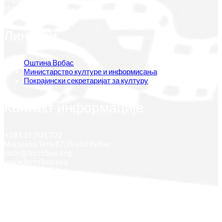
Hosting by Oblak+
Линкови
Оштина Врбас
Министарство културе и информисања
Покрајински секретаријат за културу
Контакт информације
+381.21.701.722
Маршала Тита 87, 21460 Врбас
info@kcvrbas.org
www.kcvrbas.org