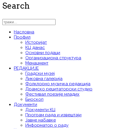
Search
Насловна
Профил
Историјат
КЦ данас
Основни подаци
Организациона структура
Менаџмент
РЕДАКЦИЈЕ
Градски музеј
Ликовна галерија
Фолклорно музичка редакција
Драмско рецитаторски студио
Фестивал поезије младих
Биоскоп
Документи
Документи КЦ
Програм рада и извештаји
Јавне набавке
Информатор о раду