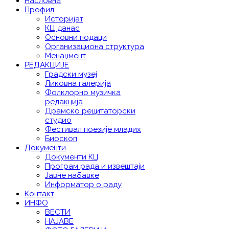
Насловна
Профил
Историјат
КЦ данас
Основни подаци
Организациона структура
Менаџмент
РЕДАКЦИЈЕ
Градски музеј
Ликовна галерија
Фолклорно музичка
редакција
Драмско рецитаторски
студио
Фестивал поезије младих
Биоскоп
Документи
Документи КЦ
Програм рада и извештаји
Јавне набавке
Информатор о раду
Контакт
ИНФО
ВЕСТИ
НАЈАВЕ