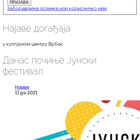
Заборављена лозинка или корисничко име
Најаве догађаја
у културном центру Врбас
Данас почиње Јунски
фестивал
Најаве
11 јун 2021