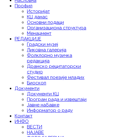
Насловна
Профил
Историјат
КЦ данас
Основни подаци
Организациона структура
Менаџмент
РЕДАКЦИЈЕ
Градски музеј
Ликовна галерија
Фолклорно музичка
редакција
Драмско рецитаторски
студио
Фестивал поезије младих
Биоскоп
Документи
Документи КЦ
Програм рада и извештаји
Јавне набавке
Информатор о раду
Контакт
ИНФО
ВЕСТИ
НАЈАВЕ