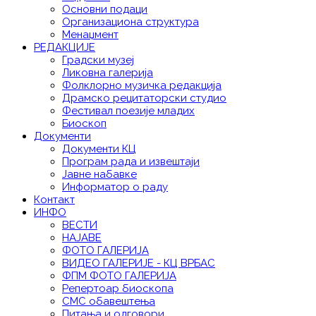
Основни подаци
Организациона структура
Менаџмент
РЕДАКЦИЈЕ
Градски музеј
Ликовна галерија
Фолклорно музичка редакција
Драмско рецитаторски студио
Фестивал поезије младих
Биоскоп
Документи
Документи КЦ
Програм рада и извештаји
Јавне набавке
Информатор о раду
Контакт
ИНФО
ВЕСТИ
НАЈАВЕ
ФОТО ГАЛЕРИЈА
ВИДЕО ГАЛЕРИЈE - КЦ ВРБАС
ФПМ ФОТО ГАЛЕРИЈА
Репертоар биоскопа
СМС обавештења
Питања и одговори