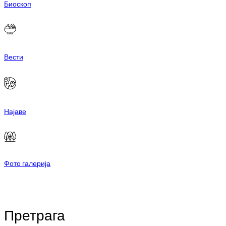
Биоскоп
Вести
Најаве
Фото галерија
Претрага