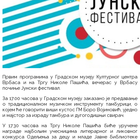
Првим програмима у Градском музеју Културног центра
Врбаса и на Тргу Николе Пашића, вечерас у Врбасу
почиње Јунски фестивал.
За 17.00 часова у Градском музеју заказано је предавање
о традиционалном музичком инструменту тамбурици, о
којем ће говорити виши кустос ГМ Боро Војиновић, уједно
и мајстор за израду тамбура и дугогодишњи свирач.
У 17.30 часова на Тргу Николе Пашића биће уручене
награде најбољим учесницима литерарног и ликовног
конкурса Одељења за децу и младе Јавне библиотеке