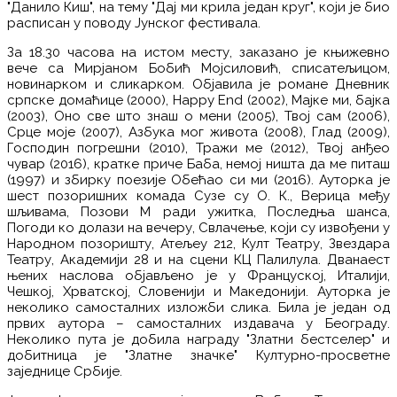
"Данило Киш", на тему "Дај ми крила један круг", који је био
расписан у поводу Јунског фестивала.
За 18.30 часова на истом месту, заказано је књижевно
вече са Мирјаном Бобић Мојсиловић, списатељицом,
новинарком и сликарком. Објавила је романе Дневник
српске домаћице (2000), Happy End (2002), Мајке ми, бајка
(2003), Оно све што знаш о мени (2005), Твој сам (2006),
Срце моје (2007), Азбука мог живота (2008), Глад (2009),
Господин погрешни (2010), Тражи ме (2012), Твој анђео
чувар (2016), кратке приче Баба, немој ништа да ме питаш
(1997) и збирку поезије Обећао си ми (2016). Ауторка је
шест позоришних комада Сузе су О. К., Верица међу
шљивама, Позови М ради ужитка, Последња шанса,
Погоди ко долази на вечеру, Свлачење, који су извођени у
Народном позоришту, Атељеу 212, Култ Театру, Звездара
Театру, Академији 28 и на сцени КЦ Палилула. Дванаест
њених наслова објављено је у Француској, Италији,
Чешкој, Хрватској, Словенији и Македонији. Ауторка је
неколико самосталних изложби слика. Била је један од
првих аутора – самосталних издавача у Београду.
Неколико пута је добила награду "Златни бестселер" и
добитница је "Златне значке" Културно-просветне
заједнице Србије.