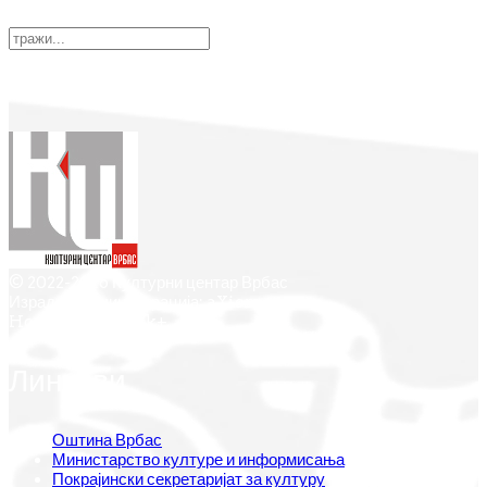
© 2022-2026 Културни центар Врбас
Израда и администрација: aXiom.rs
Hosting by Oblak+
Линкови
Оштина Врбас
Министарство културе и информисања
Покрајински секретаријат за културу