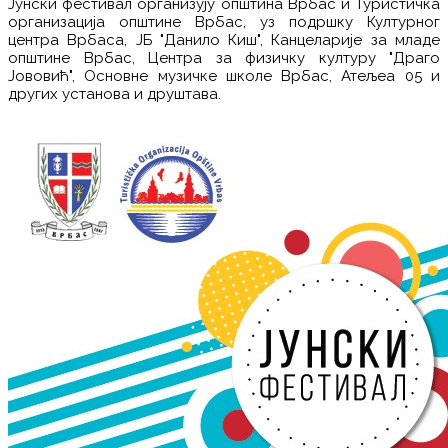
Јунски фестивал организују општина Врбас и Туристичка
организација општине Врбас, уз подршку Културног
центра Врбаса, ЈБ "Данило Киш", Канцеларије за младе
општине Врбас, Центра за физичку културу "Драго
Јововић", Основне музичке школе Врбас, Атељеа 05 и
других установа и друштава.