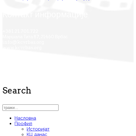
Контакт информације
+381.21.701.722
Маршала Тита 87, 21460 Врбас
info@kcvrbas.org
www.kcvrbas.org
Search
Насловна
Профил
Историјат
КЦ данас