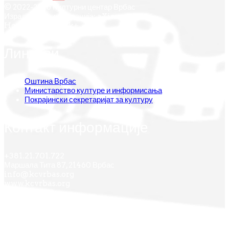
© 2022-2026 Културни центар Врбас
Израда и администрација: aXiom.rs
Hosting by Oblak+
Линкови
Оштина Врбас
Министарство културе и информисања
Покрајински секретаријат за културу
Контакт информације
+381.21.701.722
Маршала Тита 87, 21460 Врбас
info@kcvrbas.org
www.kcvrbas.org