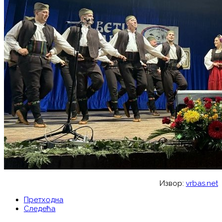
Извор:
vrbas.net
Претходна
Следећа