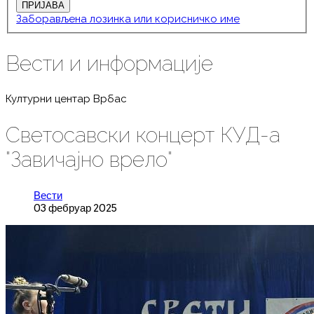
Заборављена лозинка или корисничко име
Вести и информације
Културни центар Врбас
Светосавски концерт КУД-а
"Завичајно врело"
Вести
03 фебруар 2025