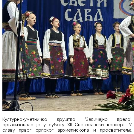
Културно-уметничко друштво "Завичајно врело"
организовало је у суботу XII Светосавски концерт. У
славу првог српског архиепископа и просветитеља