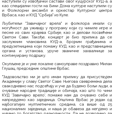
наступили су извођачки састави овог куцурског КУД-а, а
као специјални гости на бини Дома културе наступили су
и Фолклорни ансамбл и оркестар Културног центра
Врбаса, као и КУД "Србија" из Куле.
Љубитељи "Завичајног врела" и фолклора имали су
могућност да уживају у програму који су чиниле игре и
песме из свих крајева Србије, као и делови посвећени
Светом Сави. Такође, концерт је био прилика да се
заслужним члановима КУД-а, бројним грађанима и
предузетницима који помажу КУД, као и представницима
органа и установа, уруче званичне захвалнице за
континуирану подршку.
Окупљене је и уме локалне самоуправе поздравио Милан
Глушац, председник општине Врбас.
"Задовољство ми је што имам прилику да присуствујем
Академији у славу Светог Саве. Његова свевремена дела
свакодневно нас подсећају и уче да будемо бољи људи, а
очување народне традиције и обичаја, као што то чини
КУД 'Завичајно врело', помаже нам да очувамо себе и
напредујемо као заједница. Општина Врбас је један од
најбогатијих мултиетничких средина, са више од 25
националних заједница, и наша је обавеза да негујемо и
чувамо то богатство разноликости. Да не дозволимо да