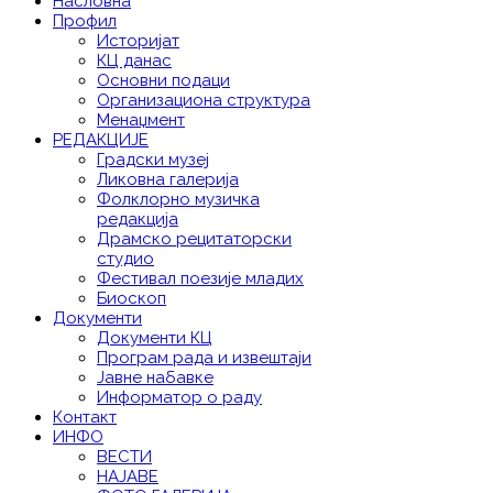
Насловна
Профил
Историјат
КЦ данас
Основни подаци
Организациона структура
Менаџмент
РЕДАКЦИЈЕ
Градски музеј
Ликовна галерија
Фолклорно музичка
редакција
Драмско рецитаторски
студио
Фестивал поезије младих
Биоскоп
Документи
Документи КЦ
Програм рада и извештаји
Јавне набавке
Информатор о раду
Контакт
ИНФО
ВЕСТИ
НАЈАВЕ