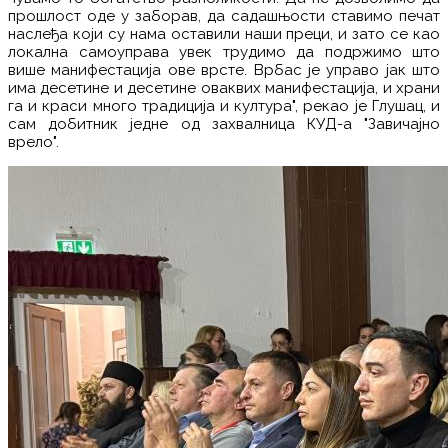
прошлост оде у заборав, да садашњости ставимо печат
наслеђа који су нама оставили наши преци, и зато се као
локална самоуправа увек трудимо да подржимо што
више манифестација ове врсте. Врбас је управо јак што
има десетине и десетине оваквих манифестација, и храни
га и краси много традиција и култура", рекао је Глушац, и
сам добитник једне од захвалница КУД-а "Завичајно
врело".