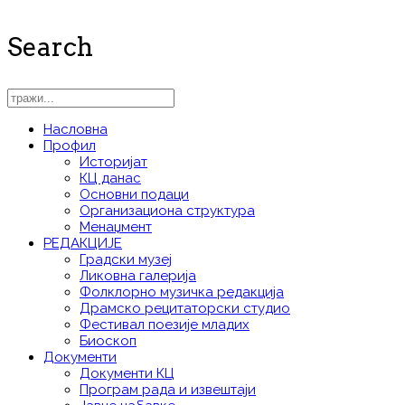
Search
Насловна
Профил
Историјат
КЦ данас
Основни подаци
Организациона структура
Менаџмент
РЕДАКЦИЈЕ
Градски музеј
Ликовна галерија
Фолклорно музичка редакција
Драмско рецитаторски студио
Фестивал поезије младих
Биоскоп
Документи
Документи КЦ
Програм рада и извештаји